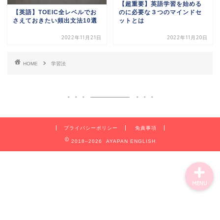
【超重要】英語学習を始める
のに必要な３つのマインドセ
【英語】TOEIC全レベルでお
ットとは
さえておきたい頻出文法10選
英語学習法
2022年11月21日
2022年11月20日
英文法攻略
HOME
学習法
英単語学習
TOEIC攻略
プライバシーポリシー
免責事項
2018–2026 AYAPAN ENGLISH
MENU