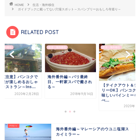
HOME
生活・海外移住
ガイドブックに載ってない穴場スポット～スパンブリーおもしろ寺巡り～
RELATED POST
・海外移住
生活・海外移住
生活・海外移住
外番外編～バリ最終
【閲覧注意】バンコ
、一軒家スパで癒され
虫料理が楽しめるお
【テイクアウト＆デリバ
～
れなレストラン～Ins.
リーOK】バンコクで美
2018年9月14日
2020年2月
味しいバインミーを食
べ...
2020年3月31日
英語学習法
英文法攻略
海外番外編～マレーシアのウユニ塩湖ス
カイミラー～