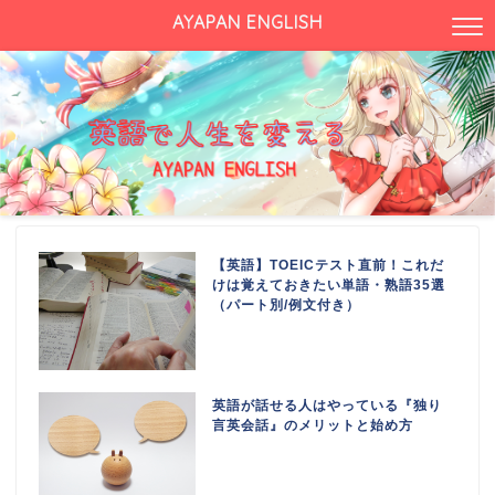
AYAPAN ENGLISH
【英語】TOEICテスト直前！これだ
けは覚えておきたい単語・熟語35選
（パート別/例文付き）
英語が話せる人はやっている『独り
言英会話』のメリットと始め方