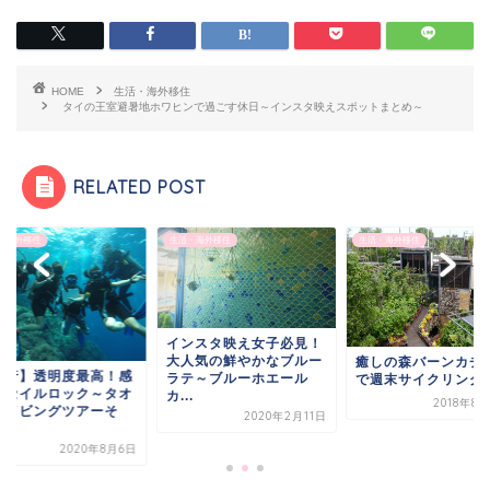
HOME
生活・海外移住
タイの王室避暑地ホワヒンで過ごす休日～インスタ映えスポットまとめ～
RELATED POST
・海外移住
生活・海外移住
生活・海外移住
ンスタ映え女子必見！
人気の鮮やかなブルー
癒しの森バーンカチャオ
【旅行】透明度最高
テ～ブルーホエール
で週末サイクリング♪
動のセイルロック～
.
2018年8月23日
島ダイビングツアー
2020年2月11日
の...
2020年8
英語学習法